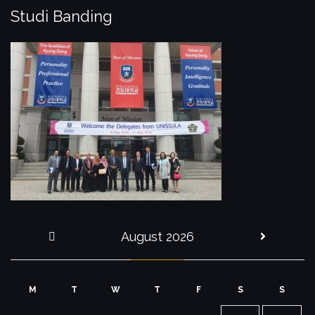
Studi Banding
August 2026
« Jul
M
T
W
T
F
S
S