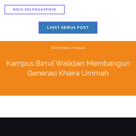
BACA SELENGKAPNYA
LIHAT SEMUA POST
Informatika Unissula
Kampus Birrul Walidain Membangun
Generasi Khaira Ummah